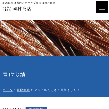
群馬県前橋市のスクラップ買取は岡村商店
買取実績
ホーム
>
買取実績
>
アルミ缶たくさん買取ました！